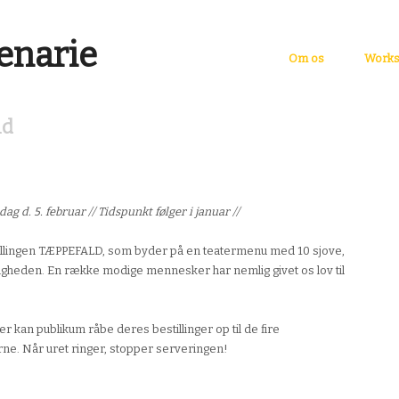
Om os
Works
ld
ag d. 5. februar // Tidspunkt følger i januar //
illingen TÆPPEFALD, som byder på en teatermenu med 10 sjove,
igheden. En række modige mennesker har nemlig givet os lov til
ter kan publikum råbe deres bestillinger op til de fire
ne. Når uret ringer, stopper serveringen!