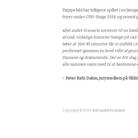
Tæppefald har tidligere spillet i en læng
foyer under CPH-Stage 2016 og senest 
»
Det andet Scenarie inviterer til en h
af små, virkelige historier hænge på rad o
løbet af blot 45 minutter får vi indblik i 
performet igennem en bred vifte af genre
Dansene og drømmende. Der er frit slag fr
alle sammen være med til at bestemme.
– Peter Rafn Dahm, jurymedlem på Vildsk
Copyright © 2026
Det andet Scenarie