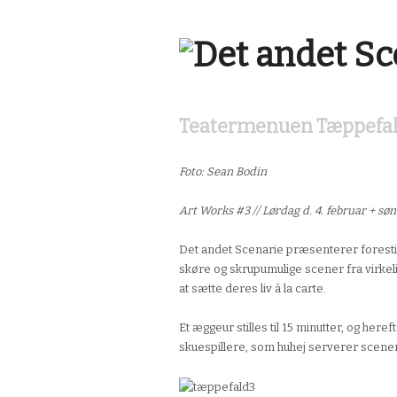
Teatermenuen Tæppefa
Foto: Sean Bodin
Art Works #3 // Lørdag d. 4. februar + sønd
Det andet Scenarie præsenterer forest
skøre og skrupumulige scener fra virkel
at sætte deres liv à la carte.
Et æggeur stilles til 15 minutter, og heref
skuespillere, som huhej serverer scener