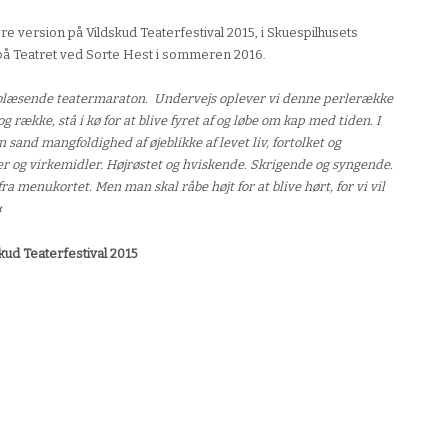
ere version på Vildskud Teaterfestival 2015, i Skuespilhusets
på Teatret ved Sorte Hest i sommeren 2016.
æsblæsende teatermaraton. Undervejs oplever vi denne perlerække
g række, stå i kø for at blive fyret af og løbe om kap med tiden. I
en sand mangfoldighed af øjeblikke af levet liv, fortolket og
r og virkemidler. Højrøstet og hviskende. Skrigende og syngende.
a menukortet. Men man skal råbe højt for at blive hørt, for vi vil
«
ud Teaterfestival 2015